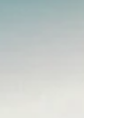
TOKIO TOKYO / SHIBUYA FOWS 他 【出演ア
ーティスト】 第6弾発表アーティスト： MONO
NO AWARE / betcover!! / PEDRO /
Homecomings / Helsinki Lambda Club / urema /
スーパー登山部 / 眞名子新 (Band Se