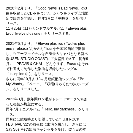
2020年2月より、「Good News Is Bad News」の3
曲を収録したCD-RをつけたTシャツをライブ会場限
定で販売を開始し、同年3月に「午時葵」を配信リ
リース。
11月25日にはセカンドフルアルバム「
Eleven plus
two / Twelve plus one」をリリースする。
2021年5月より、「Eleven plus two / Twelve plus
one」release “おかわり” tourを全国10箇所で開催
し、ツアーファイナルは自身最大キャパとなる新木
場USEN STUDIO COASTにて大盛況で終了。同年9
月に、PEAVIS & CHAI、どんぐりず、Frascoをそれ
ぞれ迎えて制作した楽曲を収録したシングル
「Inception (of)」をリリース。
さらに同年10月より3ヶ月連続配信シングル「Be
My Words」「ベニエ」「収穫(りゃくだつ)のシーズ
ン」をリリースした。
2022年3月、数年間ロン毛がトレードマークでもあ
った稲葉が坊主にする。
同年7月ミニアルバム「Hello, my darkness」をリリ
ース。
同月には結成時より切望していた”FUJI ROCK
FESTIVAL '22”の前夜祭に出演を果たし、さらには
Say Sue Meの出演キャンセルを受け、翌々日の本