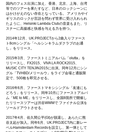
国内のフェス出演に加え、香港、北京、上海、台湾
等でのツアーを果たすなど、日本のロックシーンに
はかけがえのない存在となっている。 アメリカやイ
ギリスのロックが言語を問わず世界に受け入れられ
たように、Helsinki Lambda Clubの音楽もまた、リ
スナーに高揚感と快感を与える力を持つ。
2014年12月、UK.PROJECTから2曲入りファース
ト8cmシングル「ヘルシンキラムダクラブのお通
し」をリリース。
2015年3月、ファーストミニアルバム「olutta」を
リリースし、FX2015、VIVA LA ROCK2015、
MUSIC CITY TENJIN2015に出演。同年12月にシン
グル「TVHBD/メリールウ」をライブ会場と通販限
定で、500枚を即完させる。
2016年6月、ファーストマキシシングル「友達にも
どろう」をリリース。同年10月にファーストアルバ
ム「ME to ME」をリリースし、全国8箇所で開催し
たリリースツアーは渋谷WWWで ファイナル公演を
ソールドアウトさせる。
2017年4月、佐久間公平(Gt)が脱退し、あらたに熊
谷太起が加入。同年6月、UK.PROJECT内に新レー
ベルHamsterdam Recordsを設立し、第一弾として