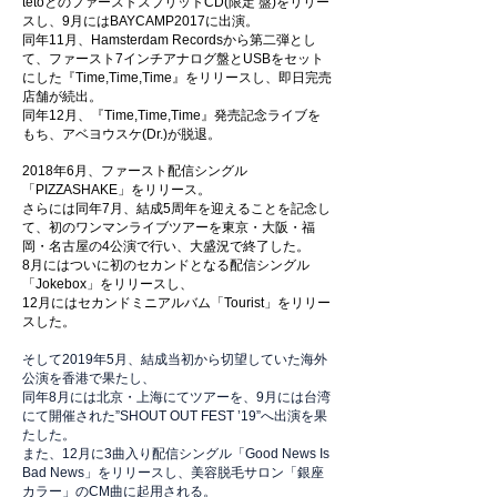
tetoとのファーストスプリットCD(限定 盤)をリリー
スし、9月にはBAYCAMP2017に出演。
同年11月、Hamsterdam Recordsから第二弾とし
て、ファースト7インチアナログ盤とUSBをセット
にした『Time,Time,Time』をリリースし、即日完売
店舗が続出。
同年12月、『Time,Time,Time』発売記念ライブを
もち、アベヨウスケ(Dr.)が脱退。
2018年6月、ファースト配信シングル
「PIZZASHAKE」をリリース。
さらには同年7月、結成5周年を迎えることを記念し
て、初のワンマンライブツアーを東京・大阪・福
岡・名古屋の4公演で行い、大盛況で終了した。
8月にはついに初のセカンドとなる配信シングル
「Jokebox」をリリースし、
12月にはセカンドミニアルバム「Tourist」をリリー
スした。
​
そして2019年5月、結成当初から切望していた海外
公演を香港で果たし、
同年8月には北京・上海にてツアーを、9月には台湾
にて開催された”SHOUT OUT FEST ’19”へ出演を果
たした。
また、12月に3曲入り配信シングル「Good News Is
Bad News」をリリースし、美容脱毛サロン「銀座
カラー」のCM曲に起用される。