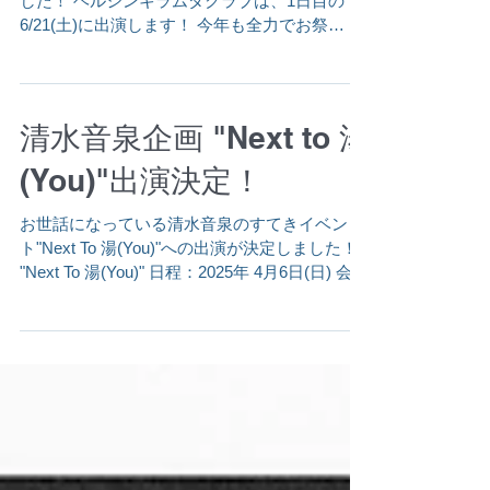
決定！！
今年もYATSUI FESTIVAL!への出演が決定しま
した！ ヘルシンキラムダクラブは、1日目の
6/21(土)に出演します！ 今年も全力でお祭
り〜〜！！ チケット先着先行受付開始！
"YATSUI FESTIVAL! 2025"...
清水音泉企画 "Next to 湯
(You)"出演決定！
お世話になっている清水音泉のすてきイベン
ト"Next To 湯(You)"への出演が決定しました！
"Next To 湯(You)" 日程：2025年 4月6日(日) 会
場：味園ユニバース 時間：開場 15:30 / 開演
16:00 料金：前売り 4,500円 / 学割...