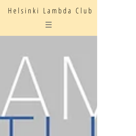
Helsinki Lambda Club