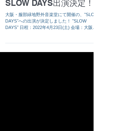
SLOW DAYS出演決定！
大阪・服部緑地野外音楽堂にて開催の、"SLOW
DAYS"への出演が決定しました！ "SLOW
DAYS" 日程：2022年4月23日(土) 会場：大阪・
服部緑地野外音楽堂 時間：開場 11:30 / 開演
12:00 / 終演 18:30(予定） 料金：全自由...