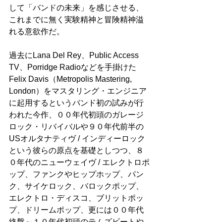
して「バンドの未来」を感じさせる、
これまでに無く実験精神と冒険精神溢
れる意欲作だ。
過去にLana Del Rey、Public Access 
TV、Porridge Radioなどを手掛けた
Felix Davis
（
Metropolis Mastering, 
London
）
をマスタリング・エンジニア
に起用するというバンド初の試みが行
われた今作、００年代初頭のガレージ
ロック・リバイバルや９０年代前半の
USオルタナティヴ / インディーロック
という彼らの原点を基礎としつつ、８
０年代のニューウェイヴ / エレクトロポ
ップ、ファンクやヒップホップ、パン
ク、サイケロック、バロックポップ、
エレクトロ・ディスコ、ブリットポッ
プ、ドリームポップ、更には００年代
終盤～１０年代初頭のテムズビートや