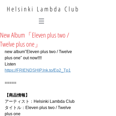
Helsinki Lambda Club
New Album「Eleven plus two /
Twelve plus one」
new album"Eleven plus two / Twelve 
plus one" out now!!!!
Listen 
https://FRIENDSHIP.lnk.to/Ep2_Tp1
=====
【商品情報】
アーティスト：Helsinki Lambda Club
タイトル：Eleven plus two / Twelve 
plus one