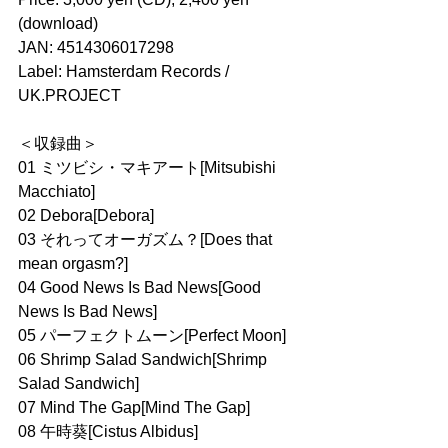
(download)
JAN: 4514306017298
Label: Hamsterdam Records / 
UK.PROJECT
＜収録曲＞
01 ミツビシ・マキアート[Mitsubishi 
Macchiato]
02 Debora[Debora]
03 それってオーガズム？[Does that 
mean orgasm?]
04 Good News Is Bad News[Good 
News Is Bad News]
05 パーフェクトムーン[Perfect Moon]
06 Shrimp Salad Sandwich[Shrimp 
Salad Sandwich]
07 Mind The Gap[Mind The Gap]
08 午時葵[Cistus Albidus]