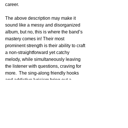
career.
The above description may make it 
sound like a messy and disorganized 
album, but no, this is where the band’s 
mastery comes in! Their most 
prominent strength is their ability to craft 
a non-straightforward yet catchy 
melody, while simultaneously leaving 
the listener with questions, craving for 
more.  The sing-along friendly hooks 
and addictive lyricism bring out a 
cohesiveness to a diverse group of 
songs, transforming them into a 
loveable "Helsinki Lambda Club 
sound".
This is all much easier said than done. 
It requires an exquisite balance of 