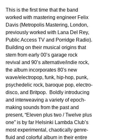
This is the first time that the band 
worked with mastering engineer Felix 
Davis (Metropolis Mastering, London, 
previously worked with Lana Del Rey, 
Public Access TV and Porridge Radio). 
Building on their musical origins that 
stem from early 00’s garage rock 
revival and 90’s alternative/indie rock, 
the album incorporates 80's new 
wave/electropop, funk, hip-hop, punk, 
psychedelic rock, baroque pop, electro-
disco, and Britpop.  Boldly introducing 
and interweaving a variety of epoch-
making sounds from the past and 
present, “Eleven plus two / Twelve plus 
one” is by far Helsinki Lambda Club’s 
most experimental, chaotically genre-
fluid and colorful album in their entire 