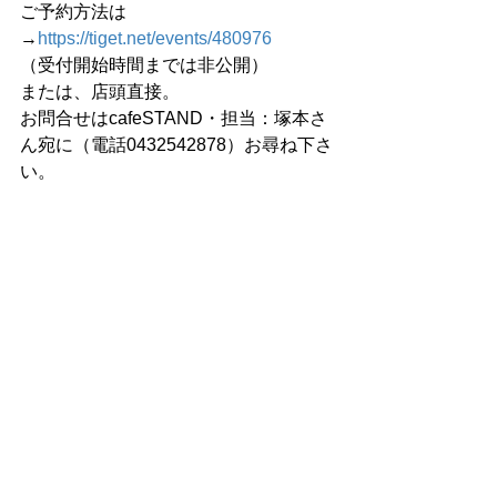
ご予約方法は
→
https://tiget.net/events/480976
（受付開始時間までは非公開）
または、店頭直接。
お問合せはcafeSTAND・担当：塚本さ
ん宛に（電話0432542878）お尋ね下さ
い。
空中キャンプ（韓国）からも直接予約
が可能です。
→
https://forms.gle/NDgXhyY2iPCe7tA4
A