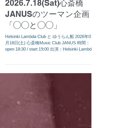
2026.7.18(Sat)心斎橋
JANUSのツーマン企画
「◯◯と◯◯」
Helsinki Lambda Club と ゆうらん船 2026年07
月18日(土) 心斎橋Music Club JANUS 時間：
open 18:30 / start 19:00 出演：Helsinki Lambda
Club と ゆうらん船 DJ：DAWA (FLAKE
RECORDS) チケット料金：一般4,800円 学生
3,800円 + 要１DRINK ▪️チケット
https://w.pia.jp/t/hlcyrs/ 年齢制限： ※小学生以
上要チケット。 ※未就学児童は保護者同伴の場
合のみ入場可。