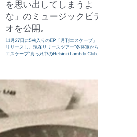
がける「たまに君のこと
を思い出してしまうよ
な」のミュージックビデ
オを公開。
11月27日に5曲入りのEP「月刊エスケープ」を
リリースし、現在リリースツアー"冬将軍からの
エスケープ"真っ只中のHelsinki Lambda Club
が、キーボーディストのみならずプロデューサ
ー・アレンジャーとして活躍する堀江博久をプ
ロデューサーに迎えたEP収録曲「たま...