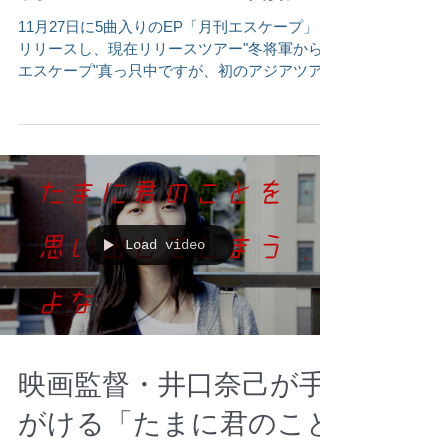
初のアジアツアー開催！
11月27日に5曲入りのEP「月刊エスケープ」を
リリースし、現在リリースツアー"冬将軍からの
エスケープ"真っ只中ですが、初のアジアツアー
を開催することが決定しました！ 今回のアジア
ツアーは、タイ・バンコク公演と台湾・台北公
演の2箇所で開催します！...
Load video
映画監督・井口奈己が手