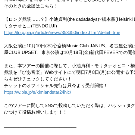
そのときの鼎談はこちら！
【ロング鼎談……？】小池貞利(the dadadadys)×橋本薫(Helsinki La
リタナオヒコ(TENDOUJI)
https://lp.p.pia.jp/article/news/353350/index.html?detail=true
大阪公演は10月10日(木)心斎橋Music Club JANUS、名古屋公演
屋CLUB UPSET、東京公演は10月18日(金)新代田FEVERでの
また、本ツアーの開催に際して、小池貞利・モリタナオヒコ・橋
鼎談を「ぴあ音楽」Webサイトにて明日7月8日(月)に公開する
らもぜひチェックしてください！
チケットのオフィシャル先行は只今より受付開始！
https://w.pia.jp/s/kimiandstar24hlc/
このツアーに関してSNSで投稿していただく際は、ハッシュタグ
ひつけて投稿お願いします！！
______________________________