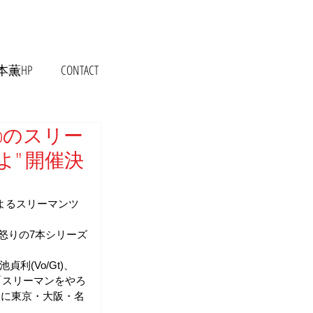
本薫HP
CONTACT
da Clubのスリー
" 開催決
バンドによるスリーマンツ
坊 ～怒りの7本シリーズ
貞利(Vo/Gt)、
、「スリーマンをやろ
月に東京・大阪・名