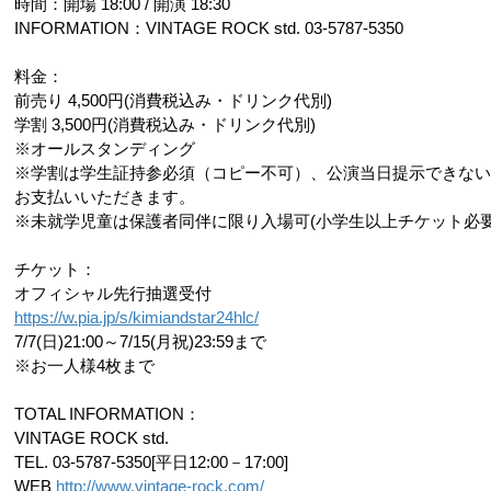
時間：開場 18:00 / 開演 18:30
INFORMATION：VINTAGE ROCK std. 03-5787-5350
料金：
前売り 4,500円(消費税込み・ドリンク代別)
学割 3,500円(消費税込み・ドリンク代別)
※オールスタンディング
※学割は学生証持参必須（コピー不可）、公演当日提示できない場合
お支払いいただきます。
※未就学児童は保護者同伴に限り入場可(小学生以上チケット必要)
チケット：
オフィシャル先行抽選受付
https://w.pia.jp/s/kimiandstar24hlc/
7/7(日)21:00～7/15(月祝)23:59まで
※お一人様4枚まで
TOTAL INFORMATION： 
VINTAGE ROCK std. 
TEL. 03-5787-5350[平日12:00－17:00]
WEB 
http://www.vintage-rock.com/