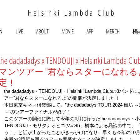
Helsinki Lambda Club
ON
LIVE
ABOUT
MOVIE
APP
MERCH
橋
the dadadadys x TENDOUJI x Helsinki Lamb
マンツアー "君ならスターになれるよ
定！
the dadadadys・TENDOUJI・Helsinki Lambda Clubの3
アー"君ならスターになれるよ"の開催が決定しました！
本日東京キネマ倶楽部にて、”the dadadadys TOUR 2024 嵐
～”のツアーファイナルが終了！
このツアーの開催に際して今年の4月に行ったthe dadadadys・小池
TENDOUJI・モリタナオヒコ(Vo/Gt)、橋本による鼎談の中で
う！」と話が上がったことがきっかけになり、早くも今年の10
古屋の3箇所を回るツアーを開催することが決定しました！！