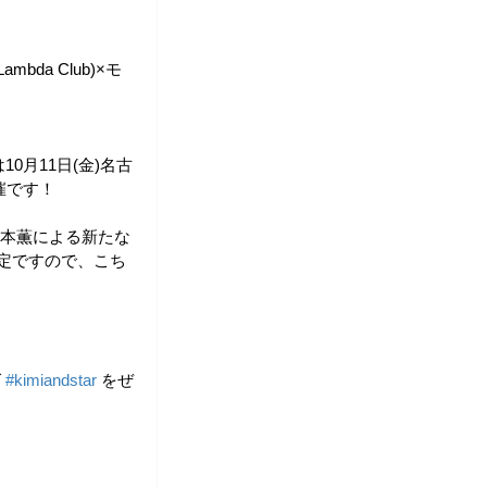
mbda Club)×モ
は10月11日(金)名古
開催です！
本薫による新たな
予定ですので、こち
 
#kimiandstar
 をぜ