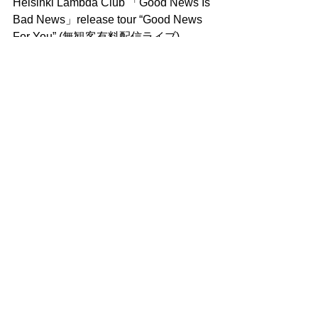
Helsinki Lambda Club 「Good News Is 
Bad News」release tour “Good News 
For You” (無観客有料配信ライブ)
※アーカイブ配信は8月3日(月)22:00ま
で。
料金：
＜アーカイブチケット＞2,000円
販売期間 8月3日(月)20:00まで
チケット販売
https://atfield.zaiko.io/e/gnibn
コメント