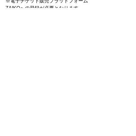
※電子チケット販売プラットフォーム
ZAIKOへの登録が必要となります。
※URLの共有、SNSへ投稿をしてもご
本人のZAIKOアカウント以外では閲覧
いただけません。
※途中から視聴した場合はその時点か
らのライブ配信となり、生配信中は巻
き戻しての再生はできません。
※配信終了後、チケットご購入者は8月
3日(月)22:00までアーカイヴでご覧いた
だけます。
※インターネットの接続が不安定な場
合、配信クオリティが低下する可能性
があります。
※Stickits(生配信中の投げ銭)の購入に
はクレジットカード情報が必要となり
ます。