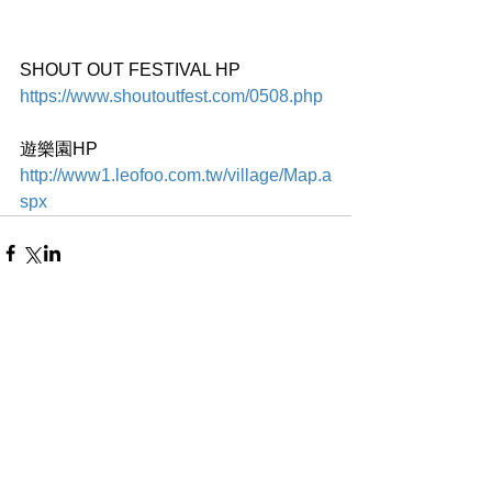
SHOUT OUT FESTIVAL HP
https://www.shoutoutfest.com/0508.php
遊樂園HP
http://www1.leofoo.com.tw/village/Map.a
spx
コメント
コメントを追加…