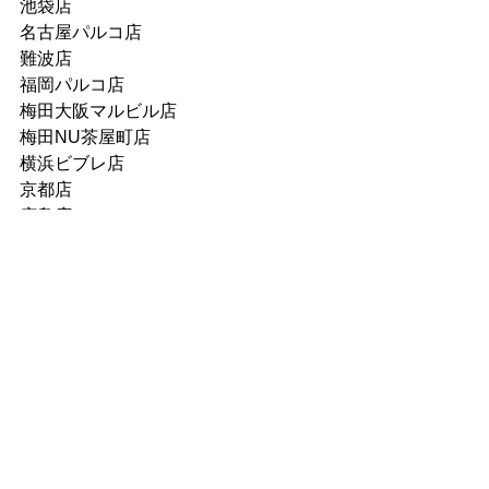
池袋店
名古屋パルコ店
難波店
福岡パルコ店
梅田大阪マルビル店
梅田NU茶屋町店
横浜ビブレ店
京都店
広島店
川崎店
神戸店
吉祥寺店
秋葉原店
町田店
名古屋近鉄パッセ店
札幌ピヴォ店
津田沼店
アミュプラザ博多店
あべのHOOP店