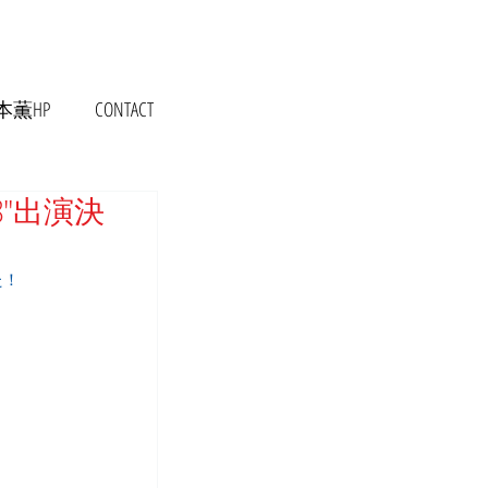
本薫HP
CONTACT
.8"出演決
た！