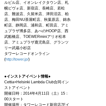
ルビル店、イオンレイクタウン店、札
幌ピヴォ店、新宿店、長崎店、若松
店、難波店、久留米店、津田沼店、柏
店、梅田NU茶屋町店、秋葉原店、錦糸
町店、静岡店、浦和店、町田店、アミ
ュプラザ博多店、あべのHOOP店、西
武船橋店、TOEWERminiアリオ松本
店、アミュプラザ鹿児島店、グランツ
リー武蔵小杉店 
タワーレコードオンライン
(
http://tower.jp/
) 
●インストアイベント情報●
Cettia×Helsinki Lambda Club合同イン
ストアイベント 
開催日時：2014年4月11日（土）15：
00スタート 
開催場所：タワーレコード新宿店7Fイ