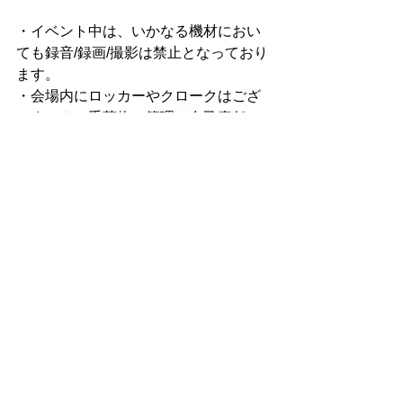
・イベント中は、いかなる機材におい
ても録音/録画/撮影は禁止となっており
ます。
・会場内にロッカーやクロークはござ
いません。手荷物の管理は自己責任に
てお願いいたします。
・会場周辺での徹夜等の行為は、固く
お断りしております。
・店内での飲食は禁止となっておりま
す。
・都合によりイベントの内容変更や中
止がある場合がございます。あらかじ
めご了承ください。 
・脚立や台を使用しての観覧はご遠慮
下さい。 