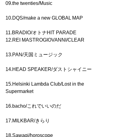
09.the twenties/Music
10.DQS/make a new GLOBAL MAP
11.BRADIO/オトナHIT PARADE
12.REI MASTROGIOVANNI/CLEAR
13.PAN/天国ミュージック
14.HEAD SPEAKER/ダストシャイニー
15.Helsinki Lambda Club/Lost in the 
Supermarket
16.bacho/これでいいのだ
17.MILKBAR/きらり
18.Sawagi/horoscope