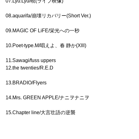
07.Lyu:Lyu/暁(ライブ映像)
08.aquarifa/崩壊リカバリー(Short Ver.)
09.MAGIC OF LiFE/栄光への一秒
10.Poet-type.M/唱えよ、春 静か(Xlll)
11.Sawagi/fuss uppers
12.the twenties/R.E.D
13.BRADIO/Flyers
14.Mrs. GREEN APPLE/ナニヲナニヲ
15.Chapter line/大言壮語の逆襲
16.DQS/Parallel(S√SELDOMスペシャ
ルライヴ映像)