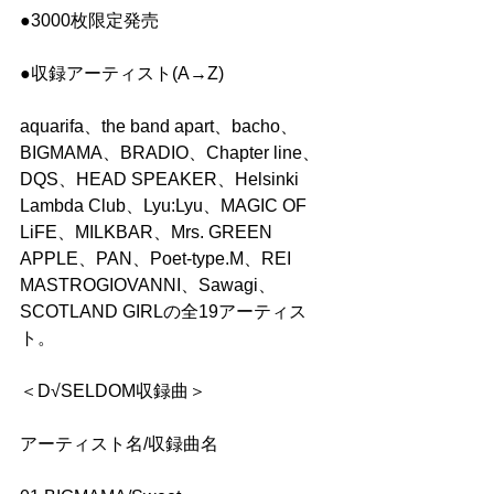
●3000枚限定発売
●収録アーティスト(A→Z)
aquarifa、the band apart、bacho、
BIGMAMA、BRADIO、Chapter line、
DQS、HEAD SPEAKER、Helsinki 
Lambda Club、Lyu:Lyu、MAGIC OF 
LiFE、MILKBAR、Mrs. GREEN 
APPLE、PAN、Poet-type.M、REI 
MASTROGIOVANNI、Sawagi、
SCOTLAND GIRLの全19アーティス
ト。
＜D√SELDOM収録曲＞
アーティスト名/収録曲名