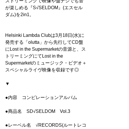
ストリーミングで映像や盤ナシでも音
が楽しめる『S√SELDOM』(エスセル
ダム)を2in1。
Helsinki Lambda Clubは3月18日(水)に
発売する「olutta」から先行してCD盤
にLost in the Supermarketの音源と、ス
トリーミングにてLost in the 
Supermarketのミュージック・ビデオ＋
スペシャルライヴ映像を収録です◎
▼
●内容　コンピレーションアルバム
●商品名　SD√SELDOM　Vol.3
●レーベル名　√RECORDS(ルートレコ