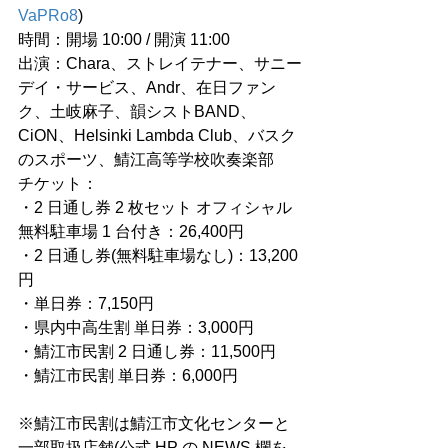
VaPRo8
)
時間：開場 10:00 / 開演 11:00
出演：Chara、ストレイテナー、サニー
デイ・サービス、Andr、在日ファン
ク、土岐麻子、韻シストBAND、
CiON、Helsinki Lambda Club、バスク
のスポーツ、鯖江高等学校吹奏楽部
チケット：
・2 日通し券 2 枚セット オフィシャル
無料駐車場 1 台付き：26,400円
・2 日通し券(無料駐車場なし)：13,200
円
・単日券：7,150円
・県内中高生割 単日券：3,000円
・鯖江市民割 2 日通し券：11,500円
・鯖江市民割 単日券：6,000円
※鯖江市民割は鯖江市文化センターと
一部取扱店舗(公式 HP の NEWS 欄を