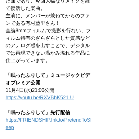
た曲であり、今回大幅なリメイクを経
て復活した楽曲。
主演に、メンバーが兼ねてからのファ
ンである有村藍里さん！
全編8mmフィルムで撮影を行ない、フ
ィルム特有のざらざらとした質感など
のアナログ感を出すことで、デジタル
では再現できない温かみ溢れる作品に
仕上がっています。
「眠ったふりして」ミュージックビデ
オプレミア公開
11月4日(水)21:00公開
https://youtu.be/RXVBhK521-U
「眠ったふりして」先行配信
https://FRIENDSHIP.lnk.to/PretendToSl
eep