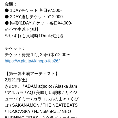
金額：
⚫ 1DAYチケット 各日¥7,500-
⚫ 2DAY通しチケット ¥12,000-
⚫ [学割]1DAYチケット 各日¥4,000-
※小学生以下無料
※いずれも入場時1Drink代別途
チケット：
チケット発売 12月25日(木)12:00〜
https://w.pia.jp/t/kinopo-fes26/
【第一弾出演アーティスト】
2月21日(土)
きのホ。 / ADAM at(solo) / Alaska Jam 
/ アルカラ / AQ / 美味しい曖昧 / カイジ
ューバイミー / カラコルムの山々 / くぴ
ぽ / SAKANAMON / THE NEATBEATS 
/ TOMOVSKY / NaNoMoRaL / NEO 
BURNING FIRES / ネクライトーキー / 